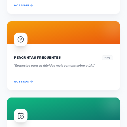
ACESSAR
PERGUNTAS FREQUENTES
FAQ
"
Respostas para as dúvidas mais comuns sobre a LAI.
"
ACESSAR