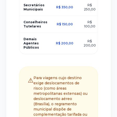
Secretários
R$
R$ 350,00
R$ 450
Municipais
250,00
Conselheiros
R$
R$ 150,00
R$ 150
Tutelares
100,00
Demais
R$
R$
Agentes
R$ 200,00
200,00
300,
Públicos
Para viagens cujo destino
⚠️
exige deslocamentos de
risco (como áreas
metropolitanas extensas) ou
deslocamento aéreo
(Brasília), o regramento
municipal dispõe de
complementação tarifada ou