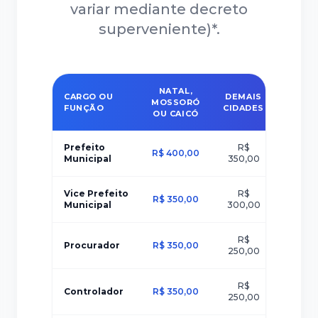
variar mediante decreto
superveniente)*.
NATAL,
CARGO OU
DEMAIS
OUTR
MOSSORÓ
FUNÇÃO
CIDADES
ESTA
OU CAICÓ
Prefeito
R$
R$
R$ 400,00
Municipal
350,00
500,
Vice Prefeito
R$
R$ 350,00
R$ 450
Municipal
300,00
R$
Procurador
R$ 350,00
R$ 450
250,00
R$
Controlador
R$ 350,00
R$ 450
250,00