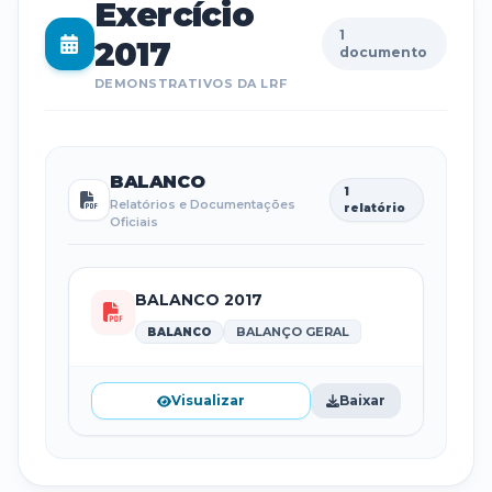
Exercício
1
2017
documento
DEMONSTRATIVOS DA LRF
BALANCO
1
Relatórios e Documentações
relatório
Oficiais
BALANCO 2017
BALANÇO GERAL
BALANCO
Visualizar
Baixar