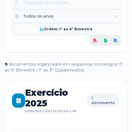
Ordem: 1º ao 6º Bimestre
9
documento
s
organizado
s
em sequência cronológica (1º
ao 6º Bimestre / 1º ao 3º Quadrimestre)
Exercício
1
2025
documento
DEMONSTRATIVOS DA LRF