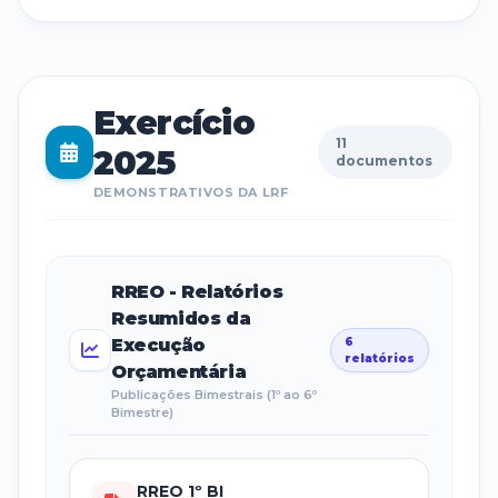
Exercício
11
2025
documentos
DEMONSTRATIVOS DA LRF
RREO - Relatórios
Resumidos da
Execução
6
relatórios
Orçamentária
Publicações Bimestrais (1º ao 6º
Bimestre)
RREO 1º BI