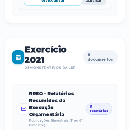
Visualizar
Baixar
Exercício
8
2021
documentos
DEMONSTRATIVOS DA LRF
RREO - Relatórios
Resumidos da
Execução
5
relatórios
Orçamentária
Publicações Bimestrais (1º ao 6º
Bimestre)