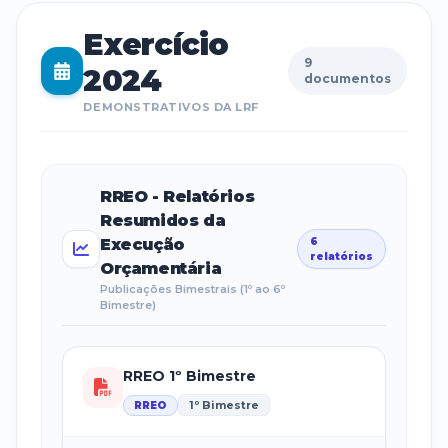
Exercício
9
2024
documentos
DEMONSTRATIVOS DA LRF
RREO - Relatórios
Resumidos da
Execução
6
relatórios
Orçamentária
Publicações Bimestrais (1º ao 6º
Bimestre)
RREO 1º Bimestre
1º Bimestre
RREO