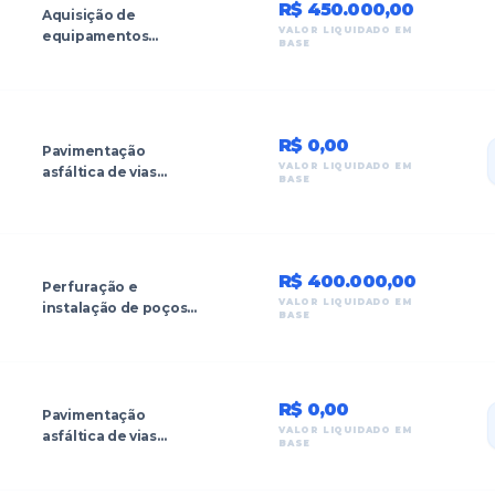
R$ 450.000,00
Aquisição de
VALOR LIQUIDADO EM
equipamentos
BASE
hospitalares para o
Hospital Municipal.
R$ 0,00
Pavimentação
VALOR LIQUIDADO EM
asfáltica de vias
BASE
urbanas.
R$ 400.000,00
Perfuração e
VALOR LIQUIDADO EM
instalação de poços
BASE
artesianos e
reservatórios na zona
rural de Lajes
Pintadas.
R$ 0,00
Pavimentação
VALOR LIQUIDADO EM
asfáltica de vias
BASE
urbanas no Bairro
Novo Horizonte.