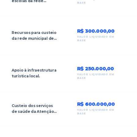
escolas da rede
BASE
municipal de ensino
com computadores,
climatização e acervo
pedagógico.
R$ 300.000,00
Recursos para custeio
VALOR LIQUIDADO EM
da rede municipal de
BASE
ensino.
R$ 250.000,00
Apoio à infraestrutura
VALOR LIQUIDADO EM
turística local.
BASE
R$ 600.000,00
Custeio dos serviços
VALOR LIQUIDADO EM
de saúde da Atenção
BASE
Primária para
atendimento à
população rural e
urbana.