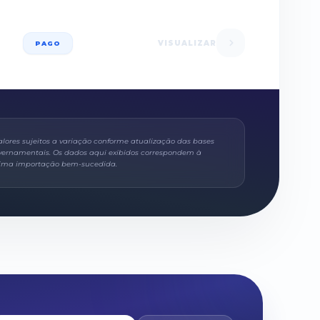
VISUALIZAR
PAGO
alores sujeitos a variação conforme atualização das bases
vernamentais. Os dados aqui exibidos correspondem à
tima importação bem-sucedida.