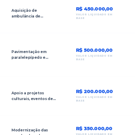
R$ 450.000,00
Aquisição de
VALOR LIQUIDADO EM
ambulância de
BASE
suporte avançado e
equipamentos para
Unidades Básicas de
Saúde (UBS) do
município.
R$ 500.000,00
Pavimentação em
VALOR LIQUIDADO EM
paralelepípedo e
BASE
obras de drenagem
pluvial nas ruas do
Bairro Centro.
R$ 200.000,00
Apoio a projetos
VALOR LIQUIDADO EM
culturais, eventos de
BASE
desenvolvimento
comunitário e
fortalecimento da
frota municipal.
R$ 350.000,00
Modernização das
VALOR LIQUIDADO EM