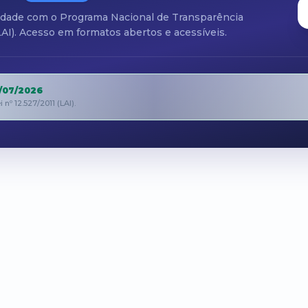
idade com o Programa Nacional de Transparência
(LAI). Acesso em formatos abertos e acessíveis.
/07/2026
º 12.527/2011 (LAI).