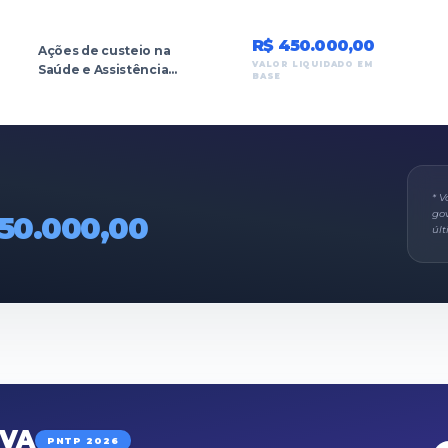
R$ 450.000,00
Ações de custeio na
VALOR LIQUIDADO EM
Saúde e Assistência
BASE
Social.
* V
go
950.000,00
úl
IVA
PNTP 2026